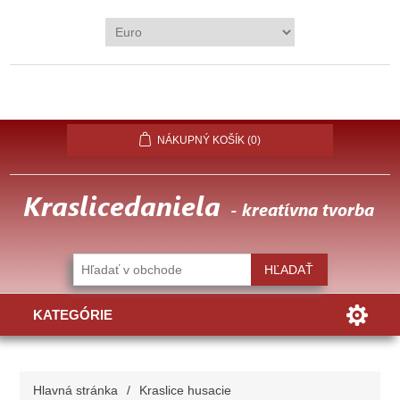
REGISTROVAŤ
PRIHLÁSIŤ
OBĽÚBENÉ
(0)
NÁKUPNÝ KOŠÍK
(0)
KATEGÓRIE
Hlavná stránka
/
Kraslice husacie