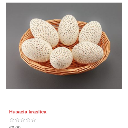
Husacia kraslica
€9,00