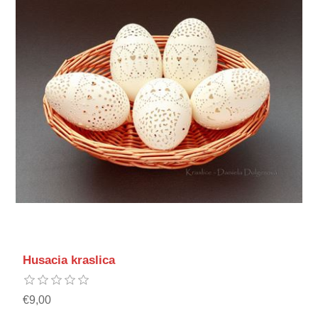
Husacia kraslica
€9,00