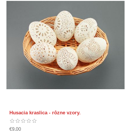
Husacia kraslica - rôzne vzory.
€9,00