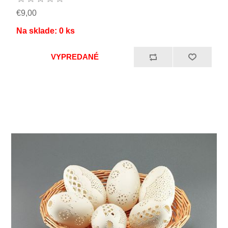
€9,00
Na sklade:
0
ks