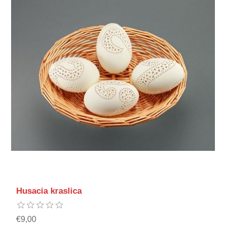
Husacia kraslica
€9,00