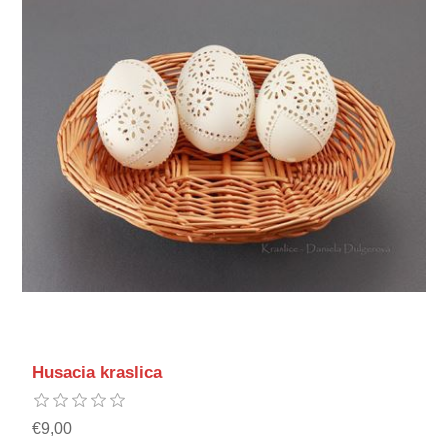
Husacia kraslica
€9,00