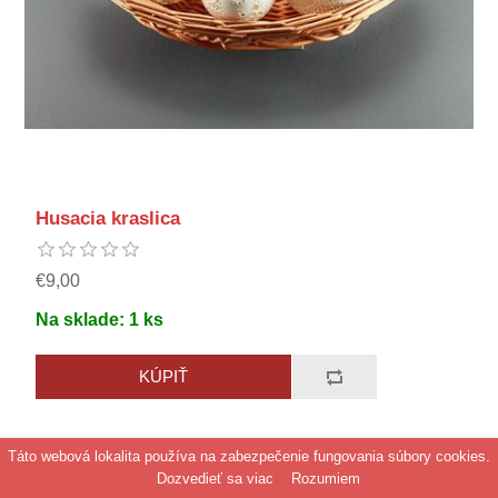
Husacia kraslica
€9,00
Na sklade:
1
ks
Táto webová lokalita používa na zabezpečenie fungovania súbory cookies.
Dozvedieť sa viac
Rozumiem