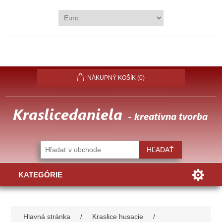
REGISTROVAŤ
PRIHLÁSIŤ
OBĽÚBENÉ
(0)
NÁKUPNÝ KOŠÍK
(0)
KATEGÓRIE
Hlavná stránka
/
Kraslice husacie
/