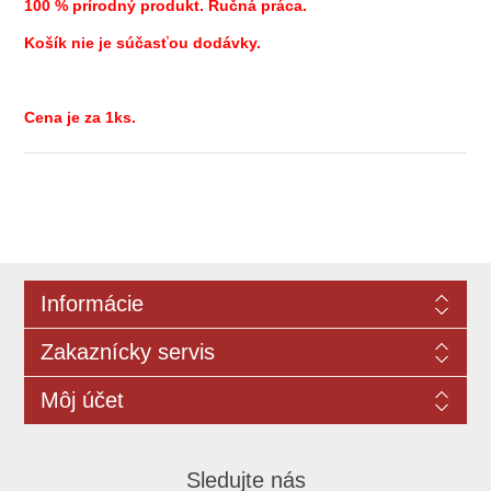
100 % prírodný produkt. Ručná práca.
Košík nie je súčasťou dodávky.
Cena je za 1ks.
Informácie
Zakaznícky servis
Môj účet
Sledujte nás