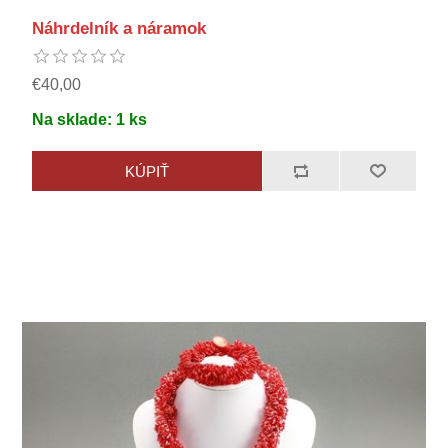
Náhrdelník a náramok
€40,00
Na sklade:
1
ks