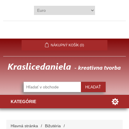
REGISTROVAŤ
PRIHLÁSIŤ
OBĽÚBENÉ
(0)
NÁKUPNÝ KOŠÍK
(0)
KATEGÓRIE
Hlavná stránka
/
Bižutéria
/