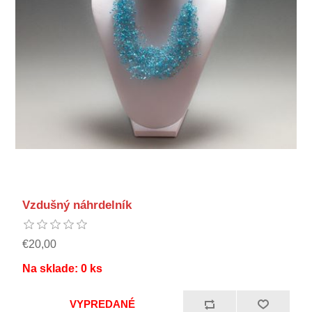
Vzdušný náhrdelník
€20,00
Na sklade:
0
ks