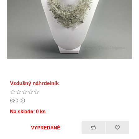
Vzdušný náhrdelník
€20,00
Na sklade:
0
ks