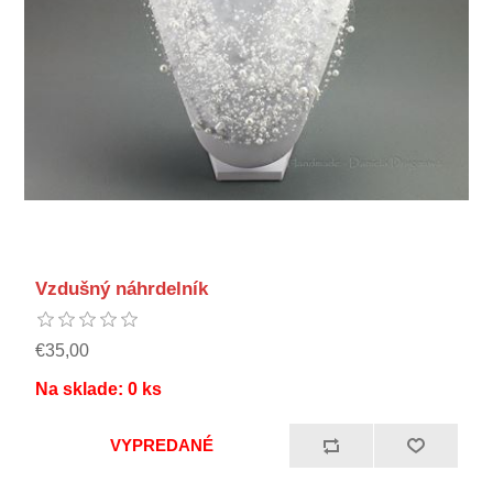
Vzdušný náhrdelník
€35,00
Na sklade:
0
ks