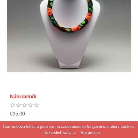
Náhrdelník
€35,00
Na sklade:
0
ks
Táto webová lokalita používa na zabezpečenie fungovania súbory cookies.
Dozvedieť sa viac
Rozumiem