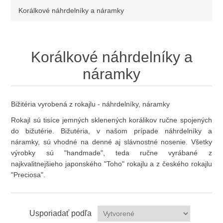
Korálkové náhrdelníky a náramky
Korálkové náhrdelníky a
náramky
Bižitéria vyrobená z
rokajlu
- náhrdelníky, náramky
Rokajl sú tisíce jemných sklenených korálikov ručne spojených
do bižutérie. Bižutéria, v našom prípade náhrdelníky a
náramky, sú vhodné na denné aj slávnostné nosenie. Všetky
výrobky sú "handmade", teda ručne vyrábané z
najkvalitnejšieho japonského "
Toho
" rokajlu a z českého rokajlu
"
Preciosa
".
Usporiadať podľa