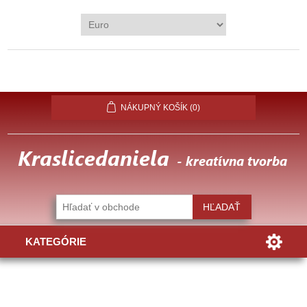
REGISTROVAŤ
PRIHLÁSIŤ
OBĽÚBENÉ
(0)
NÁKUPNÝ KOŠÍK
(0)
KATEGÓRIE