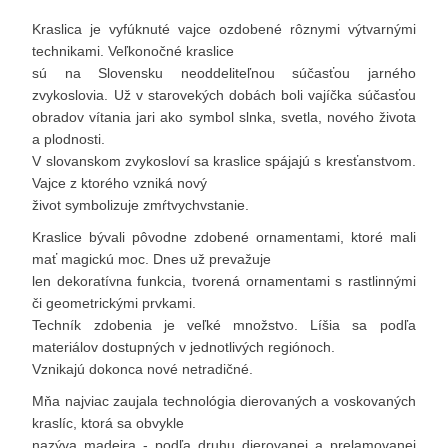
Kraslica je vyfúknuté vajce ozdobené rôznymi výtvarnými
technikami. Veľkonočné kraslice
sú na Slovensku neoddeliteľnou súčasťou jarného
zvykoslovia. Už v starovekých dobách boli vajíčka súčasťou
obradov vítania jari ako symbol slnka, svetla, nového života
a plodnosti.
V slovanskom zvykosloví sa kraslice spájajú s kresťanstvom.
Vajce z ktorého vzniká nový
život symbolizuje zmŕtvychvstanie.
Kraslice bývali pôvodne zdobené ornamentami, ktoré mali
mať magickú moc. Dnes už prevažuje
len dekoratívna funkcia, tvorená ornamentami s rastlinnými
či geometrickými prvkami.
Techník zdobenia je veľké množstvo. Líšia sa podľa
materiálov dostupných v jednotlivých regiónoch.
Vznikajú dokonca nové netradičné.
Mňa najviac zaujala technológia dierovaných a voskovaných
kraslíc, ktorá sa obvykle
nazýva madeira - podľa druhu dierovanej a prelamovanej