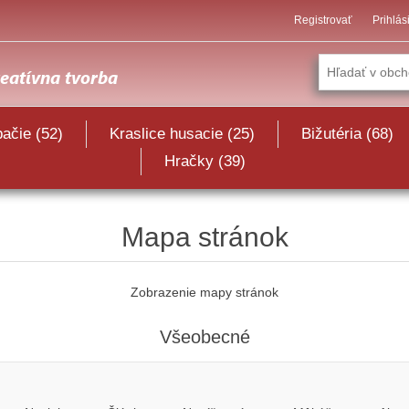
Registrovať
Prihlás
pačie (52)
Kraslice husacie (25)
Bižutéria (68)
Hračky (39)
Mapa stránok
Zobrazenie mapy stránok
Všeobecné