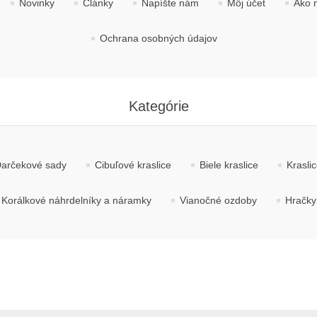
Novinky
Články
Napíšte nám
Môj účet
Ako 
Ochrana osobných údajov
Kategórie
arčekové sady
Cibuľové kraslice
Biele kraslice
Krasli
Korálkové náhrdelníky a náramky
Vianočné ozdoby
Hračky