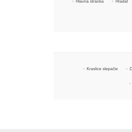
Hlavná stránka
Hľadať
Kraslice slepačie
D