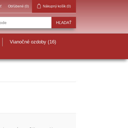
iť
Obľúbené
(0)
Nákupný košík
(0)
Vianočné ozdoby (16)