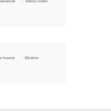
nakupovať
Súbory cookie
ce husacie
Bižutéria