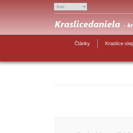
Články
Kraslice sle