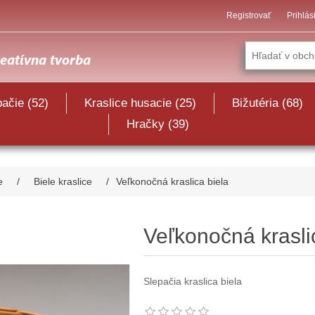
Registrovať
Prihlás
pačie (52)
Kraslice husacie (25)
Bižutéria (68)
Hračky (39)
e
/
Biele kraslice
/
Veľkonočná kraslica biela
Veľkonočná krasli
Slepačia kraslica biela