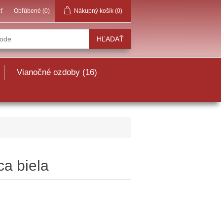
iť
Obľúbené
(0)
Nákupný košík
(0)
Vianočné ozdoby (16)
ca biela