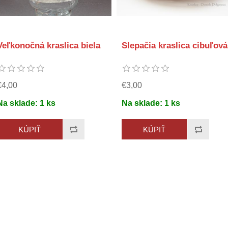
Veľkonočná kraslica biela
Slepačia kraslica cibuľová
€4,00
€3,00
Na sklade:
1
ks
Na sklade:
1
ks