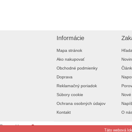
Informácie
Zak
Mapa stránok
Hľada
Ako nakupovať
Novin
Obchodné podmienky
Článk
Doprava
Napos
Reklamačný poriadok
Porov
Súbory cookie
Nové 
Ochrana osobných údajov
Napí
Kontakt
O ná
Powered by
nopCommerce
Táto webová lo