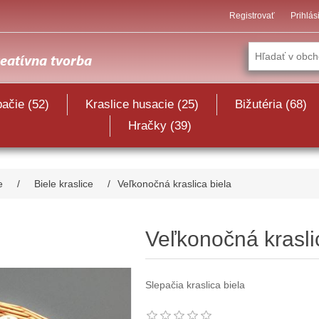
Registrovať
Prihlás
pačie (52)
Kraslice husacie (25)
Bižutéria (68)
Hračky (39)
e
/
Biele kraslice
/
Veľkonočná kraslica biela
Veľkonočná krasli
Slepačia kraslica biela