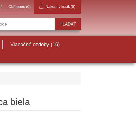
iť
Obľúbené
(0)
Nákupný košík
(0)
Vianočné ozdoby (16)
ca biela