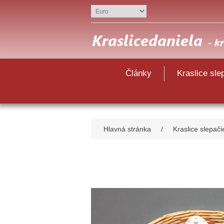
Články
Kraslice sle
Hlavná stránka
/
Kraslice slepači