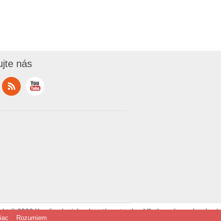
ujte nás
ght © 2026 Kraslicedaniela - kreatívna tvorba. Všetky práva vyhradené.
iac
Rozumiem