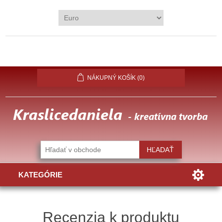
REGISTROVAŤ
PRIHLÁSIŤ
OBĽÚBENÉ
(0)
NÁKUPNÝ KOŠÍK
(0)
KATEGÓRIE
Recenzia k produktu