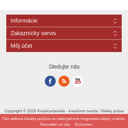
Informácie
Zakaznícky servis
Môj účet
Sledujte nás
Copyright © 2026 Kraslicedaniela - kreatívna tvorba. Všetky práva
vyhradené.
Táto webová lokalita používa na zabezpečenie fungovania súbory cookies.
Dozvedieť sa viac
Rozumiem
Powered by
nopCommerce