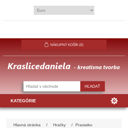
REGISTROVAŤ
PRIHLÁSIŤ
OBĽÚBENÉ
(0)
NÁKUPNÝ KOŠÍK
(0)
KATEGÓRIE
Hlavná stránka
/
Hračky
/
Prasiatko