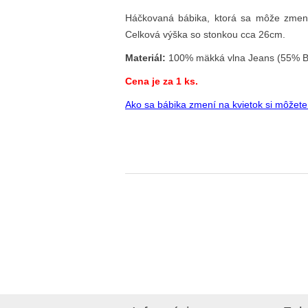
Háčkovaná bábika, ktorá sa môže zmeniť
Celková výška so stonkou cca 26cm.
Materiál:
100% mäkká vlna Jeans (55% Bav
Cena je za 1 ks.
Ako sa bábika zmení na kvietok si môžete 