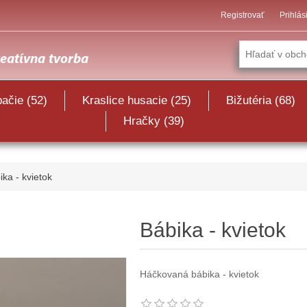
Registrovať
Prihlás
pačie (52)
Kraslice husacie (25)
Bižutéria (68)
Hračky (39)
ika - kvietok
Bábika - kvietok
Háčkovaná bábika - kvietok