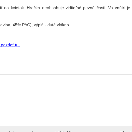
 na kvietok. Hračka neobsahuje viditeľné pevné časti. Vo vnútri 
lna, 45% PAC), výplň - duté vlákno.
pozrieť tu.