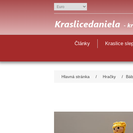
Články
Kraslice sle
Hlavná stránka
/
Hračky
/
Báb