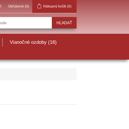
iť
Obľúbené
(0)
Nákupný košík
(0)
Vianočné ozdoby (16)